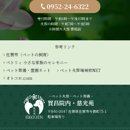
0952-24-6322
受付時間：午前6時〜午後10時まで
火葬の時間：午前7時～午後5時
※時間外火葬 要相談
参考リンク
佐賀市（ペットの飼育）
ペトリィ 小さな家族のセレモニー
ペット葬儀・霊園ネット
ペット火葬場検索NET
オトコロ.com
− ペット火葬・ペット葬儀 −
賀昌院内・慈光苑
〒840-0047 佐賀県佐賀市与賀町75-1
駐車場有り