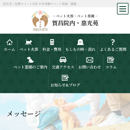
慈光苑｜佐賀のペット火葬 お寺供養のペット葬儀・霊園
− ペット火葬・ペット葬儀 −
賀昌院内・慈光苑
ホーム
ペット火葬
料金・費用
もしもの時・流れ
よくあるご質問
ペット霊園のご案内
交通アクセス
お問い合わせ
コラム
お知らせ&ブログ
メッセージ