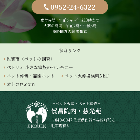
0952-24-6322
受付時間：午前6時〜午後10時まで
火葬の時間：午前7時～午後5時
※時間外火葬 要相談
参考リンク
佐賀市（ペットの飼育）
ペトリィ 小さな家族のセレモニー
ペット葬儀・霊園ネット
ペット火葬場検索NET
オトコロ.com
− ペット火葬・ペット葬儀 −
賀昌院内・慈光苑
〒840-0047 佐賀県佐賀市与賀町75-1
駐車場有り