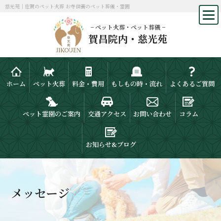
慈光苑｜佐賀のペット火葬 お寺供養のペット葬儀・霊園
− ペット火葬・ペット葬儀 −
賀昌院内・慈光苑
ホーム
ペット火葬
料金・費用
もしもの時・流れ
よくあるご質問
ペット霊園のご案内
交通アクセス
お問い合わせ
コラム
お知らせ&ブログ
メッセージ