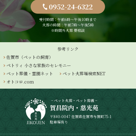
0952-24-6322
受付時間：午前6時〜午後10時まで
火葬の時間：午前7時～午後5時
※時間外火葬 要相談
参考リンク
佐賀市（ペットの飼育）
ペトリィ 小さな家族のセレモニー
ペット葬儀・霊園ネット
ペット火葬場検索NET
オトコロ.com
− ペット火葬・ペット葬儀 −
賀昌院内・慈光苑
〒840-0047 佐賀県佐賀市与賀町75-1
駐車場有り