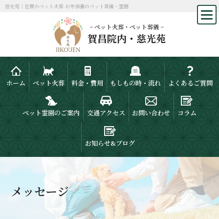
慈光苑｜佐賀のペット火葬 お寺供養のペット葬儀・霊園
− ペット火葬・ペット葬儀 −
賀昌院内・慈光苑
ホーム
ペット火葬
料金・費用
もしもの時・流れ
よくあるご質問
ペット霊園のご案内
交通アクセス
お問い合わせ
コラム
お知らせ&ブログ
メッセージ