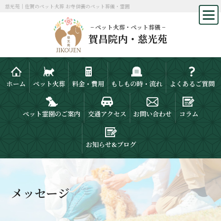
慈光苑｜佐賀のペット火葬 お寺供養のペット葬儀・霊園
− ペット火葬・ペット葬儀 −
賀昌院内・慈光苑
ホーム
ペット火葬
料金・費用
もしもの時・流れ
よくあるご質問
ペット霊園のご案内
交通アクセス
お問い合わせ
コラム
お知らせ&ブログ
メッセージ