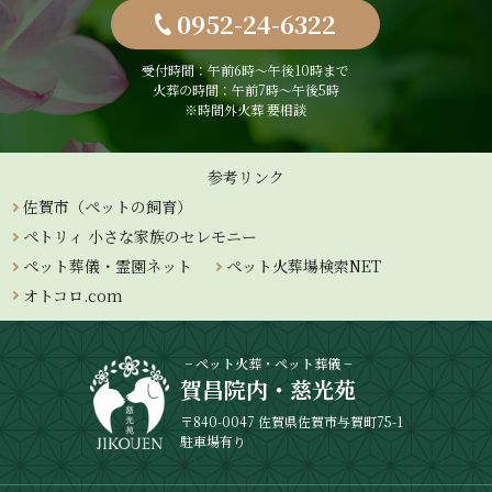
0952-24-6322
受付時間：午前6時〜午後10時まで
火葬の時間：午前7時～午後5時
※時間外火葬 要相談
参考リンク
佐賀市（ペットの飼育）
ペトリィ 小さな家族のセレモニー
ペット葬儀・霊園ネット
ペット火葬場検索NET
オトコロ.com
− ペット火葬・ペット葬儀 −
賀昌院内・慈光苑
〒840-0047 佐賀県佐賀市与賀町75-1
駐車場有り