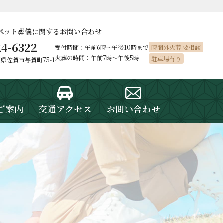
ペット葬儀に
関するお問い合わせ
24-6322
受付時間：午前6時〜午後10時まで
時間外火葬 要相談
火葬の時間：午前7時～午後5時
駐車場有り
佐賀県佐賀市与賀町75-1
ご案内
交通アクセス
お問い合わせ