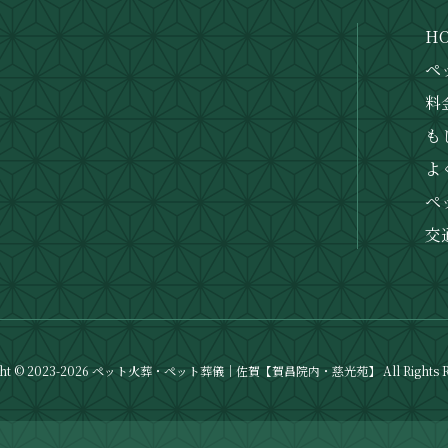
H
ペ
料
も
1
よ
ペ
交
ght © 2023-2026 ペット火葬・ペット葬儀｜佐賀【賀昌院内・慈光苑】 All Rights Re