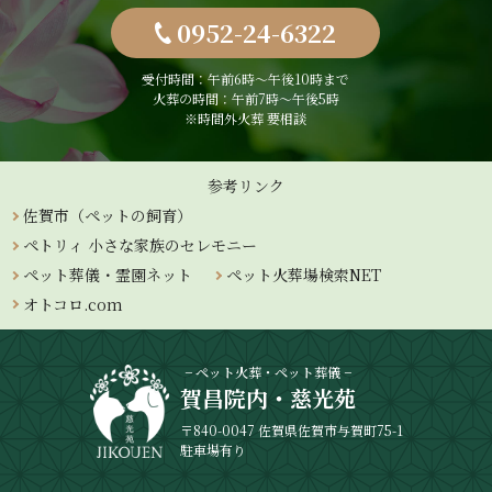
0952-24-6322
受付時間：午前6時〜午後10時まで
火葬の時間：午前7時～午後5時
※時間外火葬 要相談
参考リンク
佐賀市（ペットの飼育）
ペトリィ 小さな家族のセレモニー
ペット葬儀・霊園ネット
ペット火葬場検索NET
オトコロ.com
− ペット火葬・ペット葬儀 −
賀昌院内・慈光苑
〒840-0047 佐賀県佐賀市与賀町75-1
駐車場有り