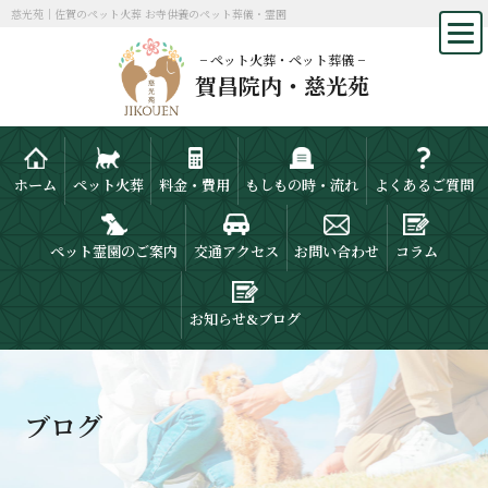
慈光苑｜佐賀のペット火葬 お寺供養のペット葬儀・霊園
− ペット火葬・ペット葬儀 −
賀昌院内・慈光苑
ホーム
ペット火葬
料金・費用
もしもの時・流れ
よくあるご質問
ペット霊園のご案内
交通アクセス
お問い合わせ
コラム
お知らせ&ブログ
ブログ