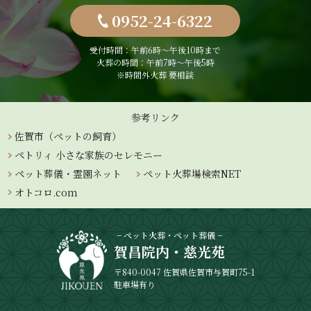
0952-24-6322
受付時間：午前6時〜午後10時まで
火葬の時間：午前7時～午後5時
※時間外火葬 要相談
参考リンク
佐賀市（ペットの飼育）
ペトリィ 小さな家族のセレモニー
ペット葬儀・霊園ネット
ペット火葬場検索NET
オトコロ.com
− ペット火葬・ペット葬儀 −
賀昌院内・慈光苑
〒840-0047 佐賀県佐賀市与賀町75-1
駐車場有り