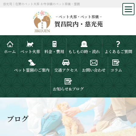
慈光苑｜佐賀のペット火葬 お寺供養のペット葬儀・霊園
− ペット火葬・ペット葬儀 −
賀昌院内・慈光苑
ホーム
ペット火葬
料金・費用
もしもの時・流れ
よくあるご質問
ペット霊園のご案内
交通アクセス
お問い合わせ
コラム
お知らせ&ブログ
ブログ