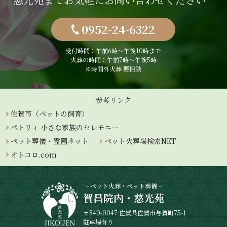
0952-24-6322
受付時間：午前6時〜午後10時まで
火葬の時間：午前7時～午後5時
※時間外火葬 要相談
参考リンク
佐賀市（ペットの飼育）
ペトリィ 小さな家族のセレモニー
ペット葬儀・霊園ネット
ペット火葬場検索NET
オトコロ.com
− ペット火葬・ペット葬儀 −
賀昌院内・慈光苑
〒840-0047 佐賀県佐賀市与賀町75-1
駐車場有り