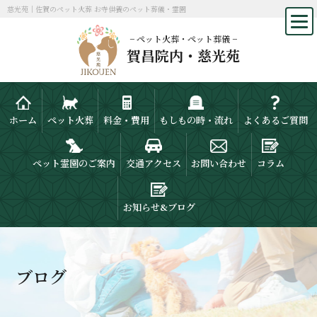
慈光苑｜佐賀のペット火葬 お寺供養のペット葬儀・霊園
− ペット火葬・ペット葬儀 −
賀昌院内・慈光苑
ホーム
ペット火葬
料金・費用
もしもの時・流れ
よくあるご質問
ペット霊園のご案内
交通アクセス
お問い合わせ
コラム
お知らせ&ブログ
ブログ