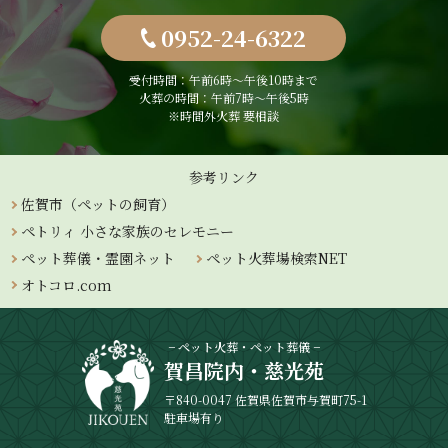
0952-24-6322
受付時間：午前6時〜午後10時まで
火葬の時間：午前7時～午後5時
※時間外火葬 要相談
参考リンク
佐賀市（ペットの飼育）
ペトリィ 小さな家族のセレモニー
ペット葬儀・霊園ネット
ペット火葬場検索NET
オトコロ.com
− ペット火葬・ペット葬儀 −
賀昌院内・慈光苑
〒840-0047 佐賀県佐賀市与賀町75-1
駐車場有り