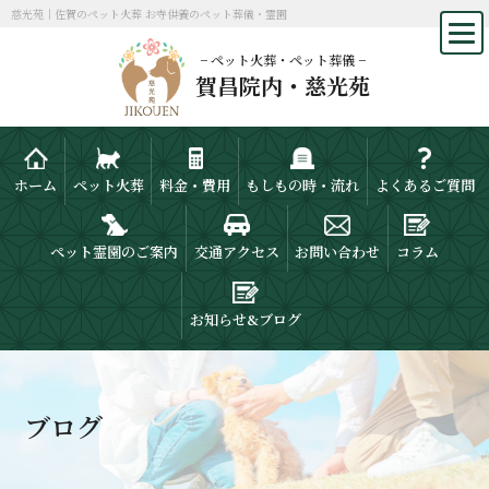
慈光苑｜佐賀のペット火葬 お寺供養のペット葬儀・霊園
− ペット火葬・ペット葬儀 −
賀昌院内・慈光苑
ホーム
ペット火葬
料金・費用
もしもの時・流れ
よくあるご質問
ペット霊園のご案内
交通アクセス
お問い合わせ
コラム
お知らせ&ブログ
ブログ