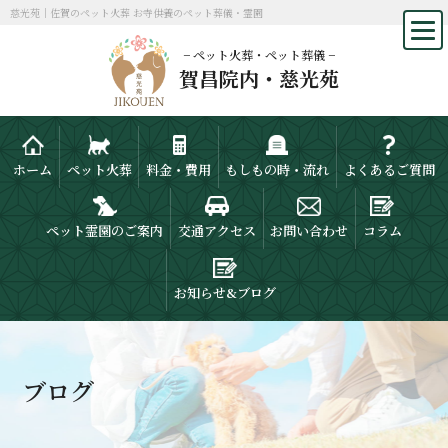
慈光苑｜佐賀のペット火葬 お寺供養のペット葬儀・霊園
− ペット火葬・ペット葬儀 −
賀昌院内・慈光苑
ホーム
ペット火葬
料金・費用
もしもの時・流れ
よくあるご質問
ペット霊園のご案内
交通アクセス
お問い合わせ
コラム
お知らせ&ブログ
ブログ