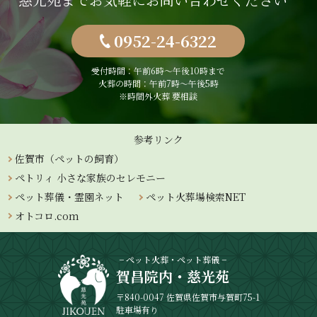
0952-24-6322
受付時間：午前6時〜午後10時まで
火葬の時間：午前7時～午後5時
※時間外火葬 要相談
参考リンク
佐賀市（ペットの飼育）
ペトリィ 小さな家族のセレモニー
ペット葬儀・霊園ネット
ペット火葬場検索NET
オトコロ.com
− ペット火葬・ペット葬儀 −
賀昌院内・慈光苑
〒840-0047 佐賀県佐賀市与賀町75-1
駐車場有り