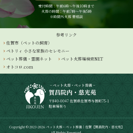
受付時間：午前6時〜午後10時まで
火葬の時間：午前7時～午後5時
※時間外火葬 要相談
参考リンク
佐賀市（ペットの飼育）
ペトリィ 小さな家族のセレモニー
ペット葬儀・霊園ネット
ペット火葬場検索NET
オトコロ.com
− ペット火葬・ペット葬儀 −
賀昌院内・慈光苑
〒840-0047 佐賀県佐賀市与賀町75-1
駐車場有り
Copyright © 2023-2026 ペット火葬・ペット葬儀｜佐賀【賀昌院内・慈光苑】
All Rights Reserved.