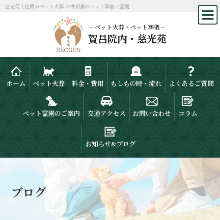
慈光苑｜佐賀のペット火葬 お寺供養のペット葬儀・霊園
− ペット火葬・ペット葬儀 −
賀昌院内・慈光苑
ホーム
ペット火葬
料金・費用
もしもの時・流れ
よくあるご質問
ペット霊園のご案内
交通アクセス
お問い合わせ
コラム
お知らせ&ブログ
ブログ