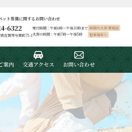
ペット葬儀に
関するお問い合わせ
24-6322
受付時間：午前6時〜午後10時まで
時間外火葬 要相談
火葬の時間：午前7時～午後5時
駐車場有り
佐賀県佐賀市与賀町75-1
ご案内
交通アクセス
お問い合わせ