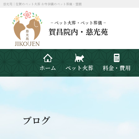
慈光苑｜佐賀のペット火葬 お寺供養のペット葬儀・霊園
− ペット火葬・ペット葬儀 −
賀昌院内・慈光苑
ホーム
ペット火葬
料金・費用
ブログ