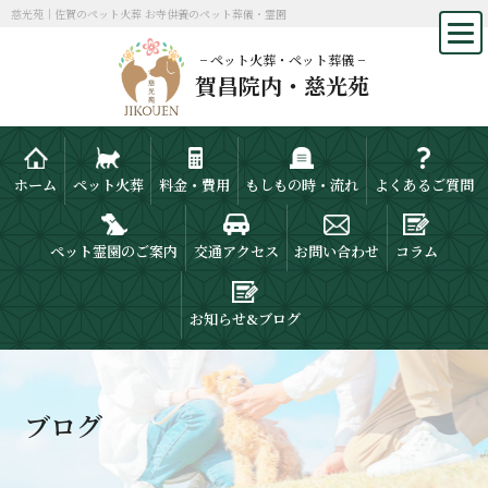
慈光苑｜佐賀のペット火葬 お寺供養のペット葬儀・霊園
− ペット火葬・ペット葬儀 −
賀昌院内・慈光苑
ホーム
ペット火葬
料金・費用
もしもの時・流れ
よくあるご質問
ペット霊園のご案内
交通アクセス
お問い合わせ
コラム
お知らせ&ブログ
ブログ