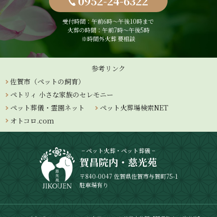
0952-24-6322
受付時間：午前6時〜午後10時まで
火葬の時間：午前7時～午後5時
※時間外火葬 要相談
参考リンク
佐賀市（ペットの飼育）
ペトリィ 小さな家族のセレモニー
ペット葬儀・霊園ネット
ペット火葬場検索NET
オトコロ.com
− ペット火葬・ペット葬儀 −
賀昌院内・慈光苑
〒840-0047 佐賀県佐賀市与賀町75-1
駐車場有り