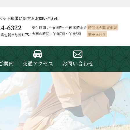
ペット葬儀に
関するお問い合わせ
24-6322
受付時間：午前6時〜午後10時まで
時間外火葬 要相談
火葬の時間：午前7時～午後5時
駐車場有り
佐賀県佐賀市与賀町75-1
ご案内
交通アクセス
お問い合わせ