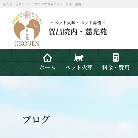
慈光苑｜佐賀のペット火葬 お寺供養のペット葬儀・霊園
− ペット火葬・ペット葬儀 −
賀昌院内・慈光苑
ホーム
ペット火葬
料金・費用
ブログ