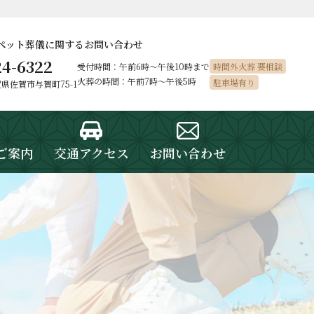
ペット葬儀に
関するお問い合わせ
24-6322
受付時間：午前6時〜午後10時まで
時間外火葬 要相談
火葬の時間：午前7時～午後5時
駐車場有り
佐賀県佐賀市与賀町75-1
ご案内
交通アクセス
お問い合わせ