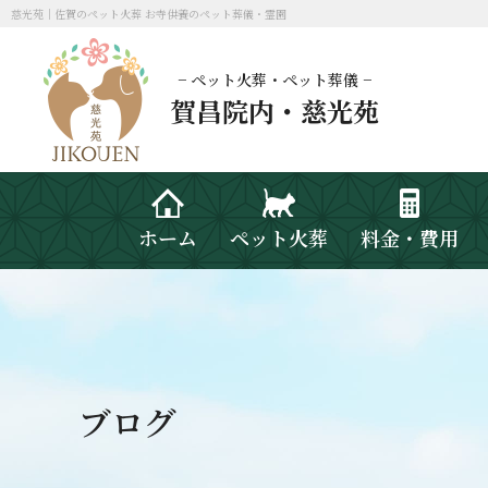
慈光苑｜佐賀のペット火葬 お寺供養のペット葬儀・霊園
− ペット火葬・ペット葬儀 −
賀昌院内・慈光苑
ホーム
ペット火葬
料金・費用
ブログ