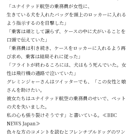
「ユナイテッド航空の乗務員が女性に、
生きている犬を入れたバッグを頭上のロッカーに入れる
よう指示するのを目撃した」
「乗客は頑として譲らず、ケースの中に犬がいることを
口頭で伝えていた」
「乗務員は引き続き、ケースをロッカーに入れるよう再
び求め、乗客は結局それに従った」
「フライトが終わるころには、犬はもう死んでいた。女
性は飛行機の通路で泣いていた」
グレミンジャーさんはツイッターでも、「この女性と娘
さんを助けたい。
彼女たちはユナイテッド航空の乗務員のせいで、ペット
の犬を失いました。
私の心も張り裂けそうです」と書いている。≪BBC
NEWS Japan≫
色々な方のコメントを読むとフレンチブルドッグのワン