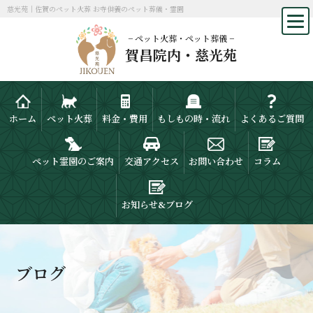
慈光苑｜佐賀のペット火葬 お寺供養のペット葬儀・霊園
− ペット火葬・ペット葬儀 −
賀昌院内・慈光苑
ホーム
ペット火葬
料金・費用
もしもの時・流れ
よくあるご質問
ペット霊園のご案内
交通アクセス
お問い合わせ
コラム
お知らせ&ブログ
ブログ