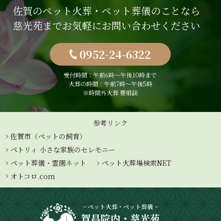
佐賀のペット火葬・ペット葬儀のことなら
慈光苑までお気軽にお問い合わせください
0952-24-6322
受付時間：午前6時〜午後10時まで
火葬の時間：午前7時～午後5時
※時間外火葬 要相談
参考リンク
佐賀市（ペットの飼育）
ペトリィ 小さな家族のセレモニー
ペット葬儀・霊園ネット
ペット火葬場検索NET
オトコロ.com
− ペット火葬・ペット葬儀 −
賀昌院内・慈光苑