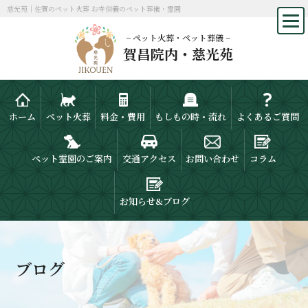
慈光苑｜佐賀のペット火葬 お寺供養のペット葬儀・霊園
− ペット火葬・ペット葬儀 −
賀昌院内・慈光苑
ホーム
ペット火葬
料金・費用
もしもの時・流れ
よくあるご質問
ペット霊園のご案内
交通アクセス
お問い合わせ
コラム
お知らせ&ブログ
ブログ