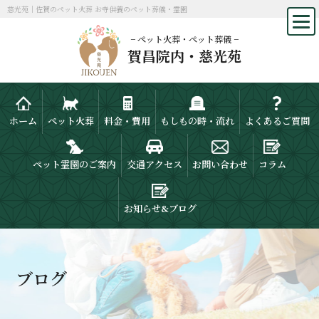
慈光苑｜佐賀のペット火葬 お寺供養のペット葬儀・霊園
− ペット火葬・ペット葬儀 −
賀昌院内・慈光苑
ホーム
ペット火葬
料金・費用
もしもの時・流れ
よくあるご質問
ペット霊園のご案内
交通アクセス
お問い合わせ
コラム
お知らせ&ブログ
ブログ