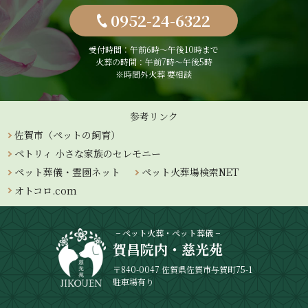
0952-24-6322
受付時間：午前6時〜午後10時まで
火葬の時間：午前7時～午後5時
※時間外火葬 要相談
参考リンク
佐賀市（ペットの飼育）
ペトリィ 小さな家族のセレモニー
ペット葬儀・霊園ネット
ペット火葬場検索NET
オトコロ.com
− ペット火葬・ペット葬儀 −
賀昌院内・慈光苑
〒840-0047 佐賀県佐賀市与賀町75-1
駐車場有り