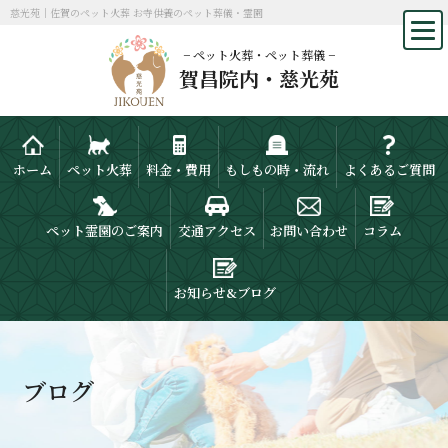
慈光苑｜佐賀のペット火葬 お寺供養のペット葬儀・霊園
− ペット火葬・ペット葬儀 −
賀昌院内・慈光苑
ホーム
ペット火葬
料金・費用
もしもの時・流れ
よくあるご質問
ペット霊園のご案内
交通アクセス
お問い合わせ
コラム
お知らせ&ブログ
ブログ