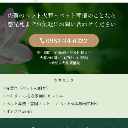
佐賀のペット火葬・ペット葬儀のことなら
慈光苑までお気軽にお問い合わせください
0952-24-6322
受付時間：午前6時〜午後10時まで
火葬の時間：午前7時～午後5時
※時間外火葬 要相談
参考リンク
佐賀市（ペットの飼育）
ペトリィ 小さな家族のセレモニー
ペット葬儀・霊園ネット
ペット火葬場検索NET
オトコロ.com