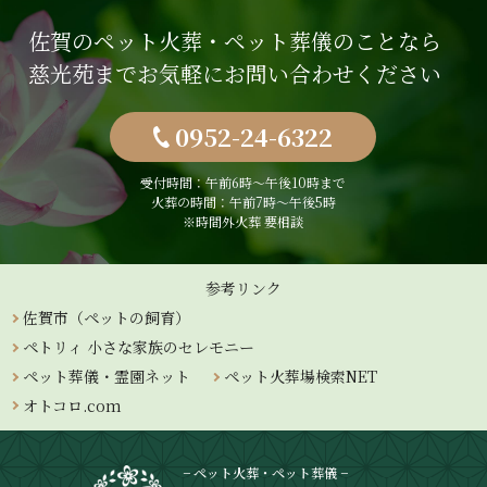
佐賀のペット火葬・ペット葬儀のことなら
慈光苑までお気軽にお問い合わせください
0952-24-6322
受付時間：午前6時〜午後10時まで
火葬の時間：午前7時～午後5時
※時間外火葬 要相談
参考リンク
佐賀市（ペットの飼育）
ペトリィ 小さな家族のセレモニー
ペット葬儀・霊園ネット
ペット火葬場検索NET
オトコロ.com
− ペット火葬・ペット葬儀 −