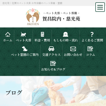
慈光苑｜佐賀のペット火葬 お寺供養のペット葬儀・霊園
− ペット火葬・ペット葬儀 −
賀昌院内・慈光苑
ホーム
ペット火葬
料金・費用
もしもの時・流れ
よくあるご質問
ペット霊園のご案内
交通アクセス
お問い合わせ
コラム
お知らせ&ブログ
ブログ