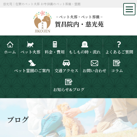
慈光苑｜佐賀のペット火葬 お寺供養のペット葬儀・霊園
− ペット火葬・ペット葬儀 −
賀昌院内・慈光苑
ホーム
ペット火葬
料金・費用
もしもの時・流れ
よくあるご質問
ペット霊園のご案内
交通アクセス
お問い合わせ
コラム
お知らせ&ブログ
ブログ