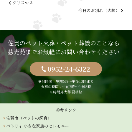
クリスマス
今日のお別れ（火葬）
佐賀のペット火葬・ペット葬儀のことなら
慈光苑までお気軽にお問い合わせください
0952-24-6322
受付時間：午前6時〜午後10時まで
火葬の時間：午前7時～午後5時
※時間外火葬 要相談
参考リンク
佐賀市（ペットの飼育）
ペトリィ 小さな家族のセレモニー