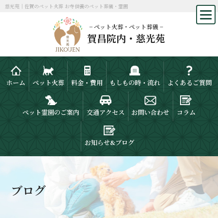
慈光苑｜佐賀のペット火葬 お寺供養のペット葬儀・霊園
− ペット火葬・ペット葬儀 −
賀昌院内・慈光苑
ホーム
ペット火葬
料金・費用
もしもの時・流れ
よくあるご質問
ペット霊園のご案内
交通アクセス
お問い合わせ
コラム
お知らせ&ブログ
ブログ