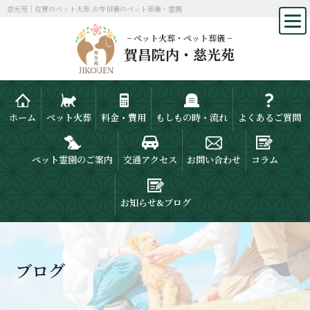
慈光苑｜佐賀のペット火葬 お寺供養のペット葬儀・霊園
− ペット火葬・ペット葬儀 −
賀昌院内・慈光苑
ホーム
ペット火葬
料金・費用
もしもの時・流れ
よくあるご質問
ペット霊園のご案内
交通アクセス
お問い合わせ
コラム
お知らせ&ブログ
ブログ