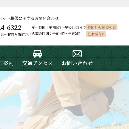
ペット葬儀に
関するお問い合わせ
24-6322
受付時間：午前6時〜午後10時まで
時間外火葬 要相談
火葬の時間：午前7時～午後5時
駐車場有り
佐賀県佐賀市与賀町75-1
ご案内
交通アクセス
お問い合わせ