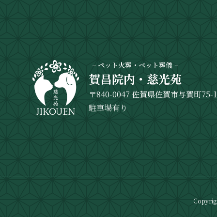
− ペット火葬・ペット葬儀 −
賀昌院内・慈光苑
〒840-0047 佐賀県佐賀市与賀町75-
駐車場有り
Copyri