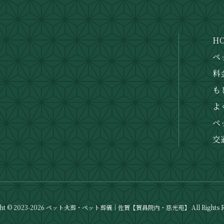
H
ペ
料
も
1
よ
ペ
交
ght © 2023-2026 ペット火葬・ペット葬儀｜佐賀【賀昌院内・慈光苑】 All Rights Re