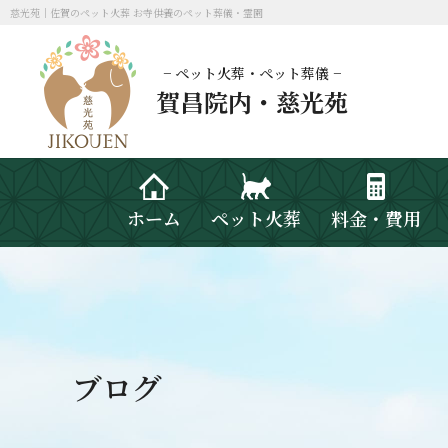
慈光苑｜佐賀のペット火葬 お寺供養のペット葬儀・霊園
− ペット火葬・ペット葬儀 −
賀昌院内・慈光苑
ホーム
ペット火葬
料金・費用
ブログ