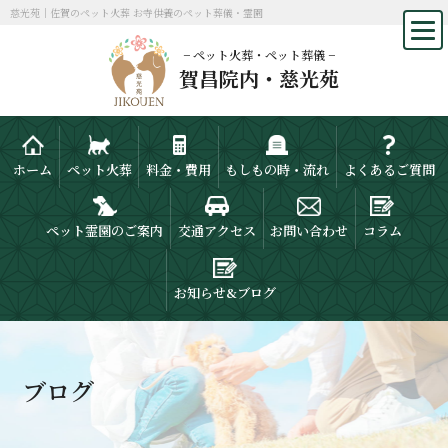
慈光苑｜佐賀のペット火葬 お寺供養のペット葬儀・霊園
− ペット火葬・ペット葬儀 −
賀昌院内・慈光苑
ホーム
ペット火葬
料金・費用
もしもの時・流れ
よくあるご質問
ペット霊園のご案内
交通アクセス
お問い合わせ
コラム
お知らせ&ブログ
ブログ