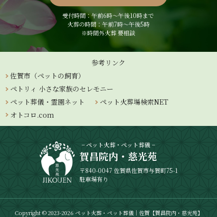
受付時間：午前6時〜午後10時まで
火葬の時間：午前7時～午後5時
※時間外火葬 要相談
参考リンク
佐賀市（ペットの飼育）
ペトリィ 小さな家族のセレモニー
ペット葬儀・霊園ネット
ペット火葬場検索NET
オトコロ.com
− ペット火葬・ペット葬儀 −
賀昌院内・慈光苑
〒840-0047 佐賀県佐賀市与賀町75-1
駐車場有り
Copyright © 2023-2026 ペット火葬・ペット葬儀｜佐賀【賀昌院内・慈光苑】