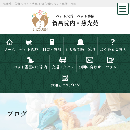
慈光苑｜佐賀のペット火葬 お寺供養のペット葬儀・霊園
− ペット火葬・ペット葬儀 −
賀昌院内・慈光苑
ホーム
ペット火葬
料金・費用
もしもの時・流れ
よくあるご質問
ペット霊園のご案内
交通アクセス
お問い合わせ
コラム
お知らせ&ブログ
ブログ