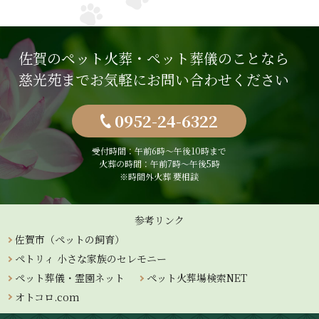
佐賀のペット火葬・ペット葬儀のことなら
慈光苑までお気軽にお問い合わせください
0952-24-6322
受付時間：午前6時〜午後10時まで
火葬の時間：午前7時～午後5時
※時間外火葬 要相談
参考リンク
佐賀市（ペットの飼育）
ペトリィ 小さな家族のセレモニー
ペット葬儀・霊園ネット
ペット火葬場検索NET
オトコロ.com