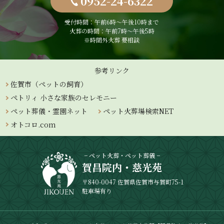
0952-24-6322
受付時間：午前6時〜午後10時まで
火葬の時間：午前7時～午後5時
※時間外火葬 要相談
参考リンク
佐賀市（ペットの飼育）
ペトリィ 小さな家族のセレモニー
ペット葬儀・霊園ネット
ペット火葬場検索NET
オトコロ.com
− ペット火葬・ペット葬儀 −
賀昌院内・慈光苑
〒840-0047 佐賀県佐賀市与賀町75-1
駐車場有り