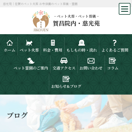
慈光苑｜佐賀のペット火葬 お寺供養のペット葬儀・霊園
− ペット火葬・ペット葬儀 −
賀昌院内・慈光苑
ホーム
ペット火葬
料金・費用
もしもの時・流れ
よくあるご質問
ペット霊園のご案内
交通アクセス
お問い合わせ
コラム
お知らせ&ブログ
ブログ