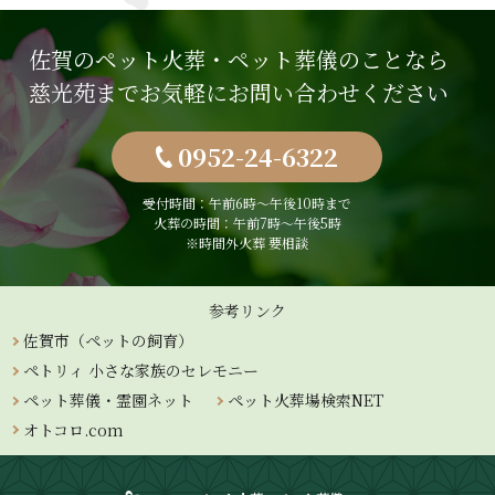
佐賀のペット火葬・ペット葬儀のことなら
慈光苑までお気軽にお問い合わせください
0952-24-6322
受付時間：午前6時〜午後10時まで
火葬の時間：午前7時～午後5時
※時間外火葬 要相談
参考リンク
佐賀市（ペットの飼育）
ペトリィ 小さな家族のセレモニー
ペット葬儀・霊園ネット
ペット火葬場検索NET
オトコロ.com