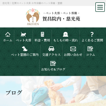
慈光苑｜佐賀のペット火葬 お寺供養のペット葬儀・霊園
− ペット火葬・ペット葬儀 −
賀昌院内・慈光苑
ホーム
ペット火葬
料金・費用
もしもの時・流れ
よくあるご質問
ペット霊園のご案内
交通アクセス
お問い合わせ
コラム
お知らせ&ブログ
ブログ