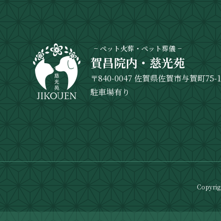
− ペット火葬・ペット葬儀 −
賀昌院内・慈光苑
〒840-0047 佐賀県佐賀市与賀町75-
駐車場有り
Copyri