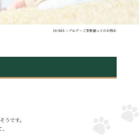
HOME
>
ブログ
>
ご家族揃ってのお別れ
そうです。
て、