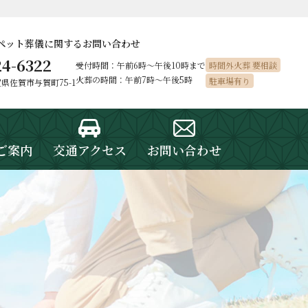
ペット葬儀に
関するお問い合わせ
24-6322
受付時間：午前6時〜午後10時まで
時間外火葬 要相談
火葬の時間：午前7時～午後5時
駐車場有り
佐賀県佐賀市与賀町75-1
ご案内
交通アクセス
お問い合わせ