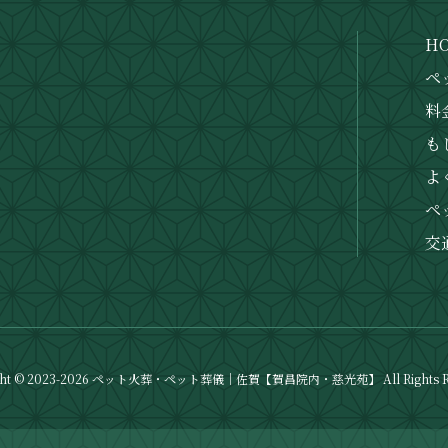
H
ペ
料
も
1
よ
ペ
交
ght © 2023-2026 ペット火葬・ペット葬儀｜佐賀【賀昌院内・慈光苑】 All Rights Re