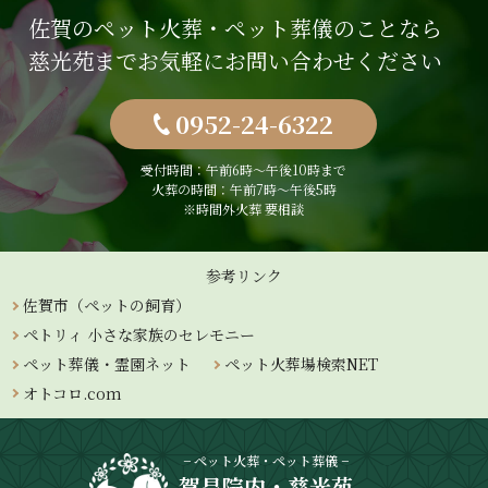
佐賀のペット火葬・ペット葬儀のことなら
慈光苑までお気軽にお問い合わせください
0952-24-6322
受付時間：午前6時〜午後10時まで
火葬の時間：午前7時～午後5時
※時間外火葬 要相談
参考リンク
佐賀市（ペットの飼育）
ペトリィ 小さな家族のセレモニー
ペット葬儀・霊園ネット
ペット火葬場検索NET
オトコロ.com
− ペット火葬・ペット葬儀 −
賀昌院内・慈光苑