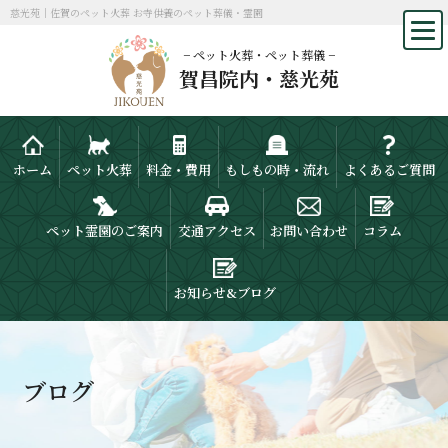
慈光苑｜佐賀のペット火葬 お寺供養のペット葬儀・霊園
− ペット火葬・ペット葬儀 −
賀昌院内・慈光苑
ホーム
ペット火葬
料金・費用
もしもの時・流れ
よくあるご質問
ペット霊園のご案内
交通アクセス
お問い合わせ
コラム
お知らせ&ブログ
ブログ