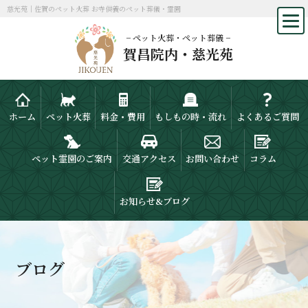
慈光苑｜佐賀のペット火葬 お寺供養のペット葬儀・霊園
− ペット火葬・ペット葬儀 −
賀昌院内・慈光苑
ホーム
ペット火葬
料金・費用
もしもの時・流れ
よくあるご質問
ペット霊園のご案内
交通アクセス
お問い合わせ
コラム
お知らせ&ブログ
ブログ