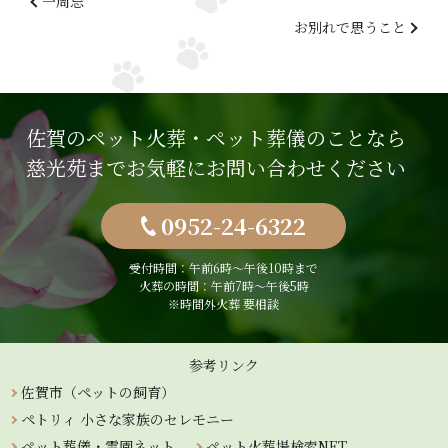
一周忌
お別れで思うこと
佐賀のペット火葬・ペット葬儀のことなら
慈光苑までお気軽にお問い合わせください
0952-24-6322
受付時間：午前6時〜午後10時まで
火葬の時間：午前7時～午後5時
※時間外火葬 要相談
参考リンク
佐賀市（ペットの飼育）
ペトリィ 小さな家族のセレモニー
ペット葬儀・霊園ネット
ペット火葬場検索NET